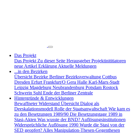
Das Projekt
Das Projekt
Zu dieser Seite
Herausgeber
Projektinititiatoren
neue Artikel
Erklärung
Aktuelle Meldungen
...in den Bezirken
Übersicht Bezirke
Berliner Bezirksverwaltung
Cottbus
Dresden
Erfurt
Frankfurt/O
Gera
Halle
Karl-Marx-Stadt
Leipzig
Magdeburg
Neubrandenburg
Potsdam
Rostock
Schwerin
Suhl
Ende der Berliner Zentrale
Hintergründe & Entwicklungen
Bewaffneter Widerstand
Übersicht
Dialog als
Deeskalationsmodell
Rolle der Staatsanwaltschaft
Wie kam es
zu den Besetzungen 1989/90
Die Besetzungstage 1989 in
Stasi-Akten
Was wusste der BND?
Auflösungsinstitutionen
Widersprüchliche Auflösung 1990
Wurde die Stasi von der
SED geopfert?
Alles Manipulation-Thesen-Gegenthesen